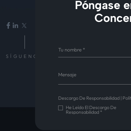
Póngase en
Concer
SÍGUENOS
Descargo De Responsabilidad
|
Polí
He Leído El Descargo De
Responsabilidad
*