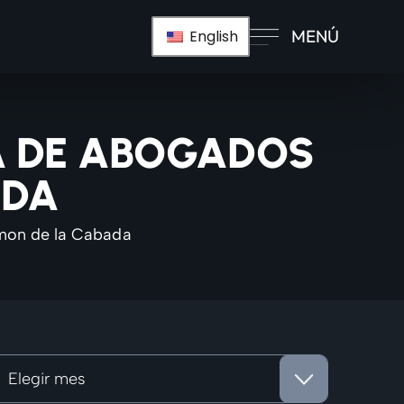
MENÚ
English
MA DE ABOGADOS
ADA
mon de la Cabada
rchivos