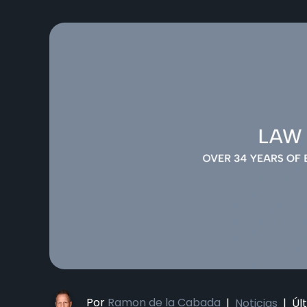
Por
Ramon de la Cabada
|
Noticias
|
Úl