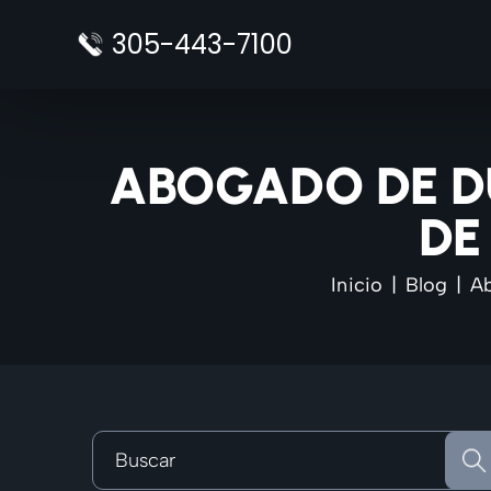
Saltar
305-443-7100
al
contenido
ABOGADO DE DU
DE
Inicio
|
Blog
|
Ab