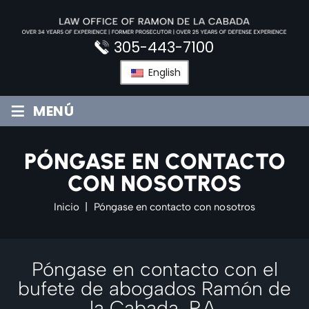
Saltar
al
contenido
305-443-7100
English
≡
MENÚ
PÓNGASE EN CONTACTO
CON NOSOTROS
Inicio
|
Póngase en contacto con nosotros
Póngase en contacto con el
bufete de abogados
Ramón de
la Cabada, P.A.