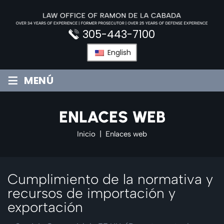
Saltar
al
contenido
305-443-7100
English
≡
MENÚ
ENLACES WEB
Inicio
|
Enlaces web
Cumplimiento de la normativa y
recursos de importación y
exportación