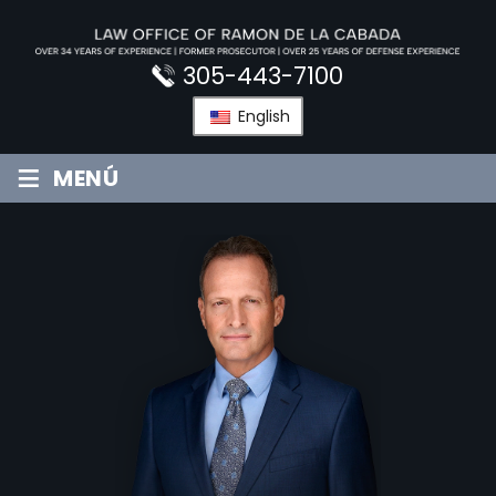
Saltar
al
contenido
305-443-7100
English
≡
MENÚ