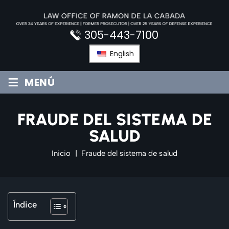
Saltar
al
contenido
305-443-7100
English
≡
MENÚ
FRAUDE DEL SISTEMA DE
SALUD
Inicio
|
Fraude del sistema de salud
Índice