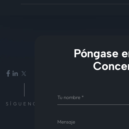
Póngase en
Concer
SÍGUENOS