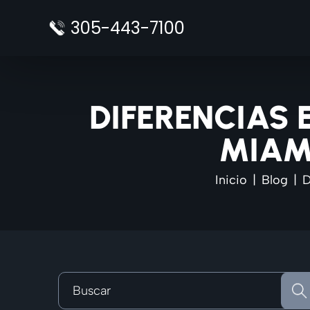
Saltar
305-443-7100
al
contenido
DIFERENCIAS 
MIAM
Inicio
|
Blog
|
D