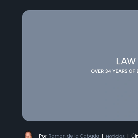
Por
Ramon de la Cabada
|
Noticias
|
Úl