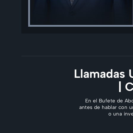
Llamadas U
| 
En el Bufete de Ab
antes de hablar con u
o una inv