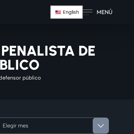
MENÚ
English
 PENALISTA DE
BLICO
defensor público
rchivos