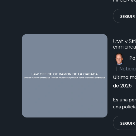
SEGUIR
Utah v Str
enmienda
Po
|
Noticia
Última mod
de 2025
Es una pen
una policía
SEGUIR