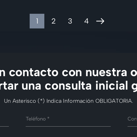
1
2
3
4
Ir a la página siguiente
 contacto con nuestra o
tar una consulta inicial g
Un Asterisco (*) Indica Información OBLIGATORIA.