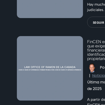
Hay mucho
judiciales.
SEGUIR
FinCEN e
que exige 
financieras
identifica
propietari
Po
|
Noticia
Última mod
de 2025
A partir de
FinCEN exi