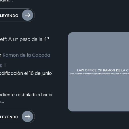
 LEYENDO
ieff: A un paso de la 4ª
r
Ramon de la Cabada
s
|
ificación el 16 de junio
diente resbaladiza hacia
...
 LEYENDO