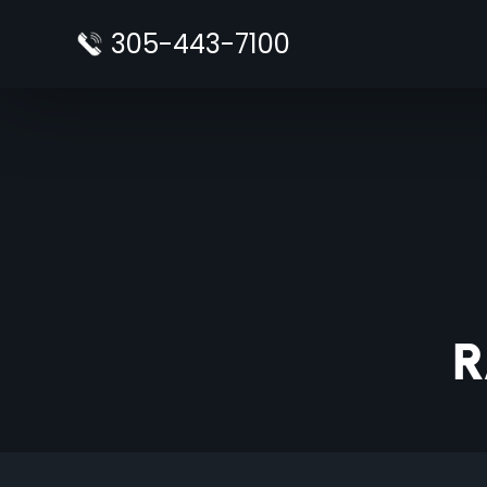
Saltar
305-443-7100
al
contenido
R