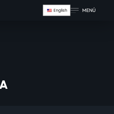
MENÚ
English
DA