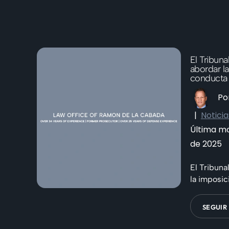
El Tribun
abordar l
conducta 
Po
|
Noticia
Última mo
de 2025
El Tribun
la imposic
SEGUIR