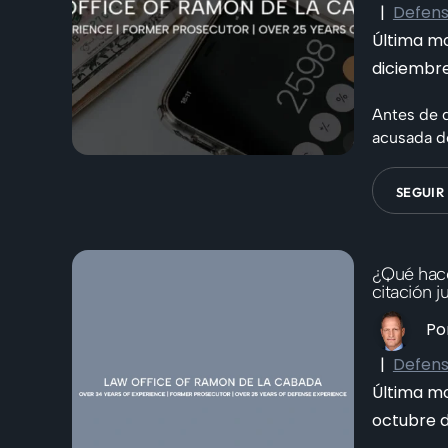
|
Defens
Última mo
diciembr
Antes de 
acusada de
SEGUIR
¿Qué hace
citación j
Po
|
Defens
Última mo
octubre 