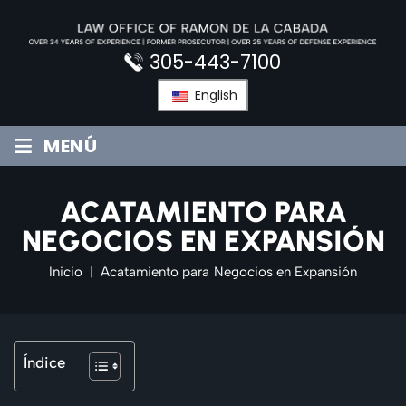
Saltar
al
contenido
305-443-7100
English
≡
MENÚ
ACATAMIENTO PARA
NEGOCIOS EN EXPANSIÓN
Inicio
|
Acatamiento para Negocios en Expansión
Índice